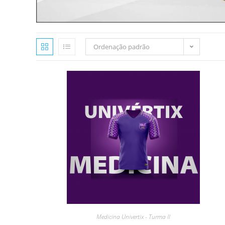
Ordenação padrão
Medicina Univertix - Turma II