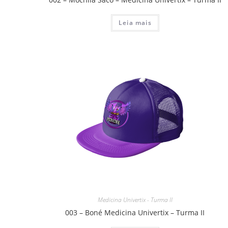
Leia mais
Medicina Univertix - Turma II
003 – Boné Medicina Univertix – Turma II