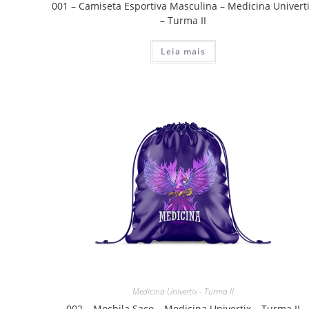
001 – Camiseta Esportiva Masculina – Medicina Univert
– Turma II
Leia mais
Medicina Univertix - Turma II
002 – Mochila Saco – Medicina Univertix – Turma II