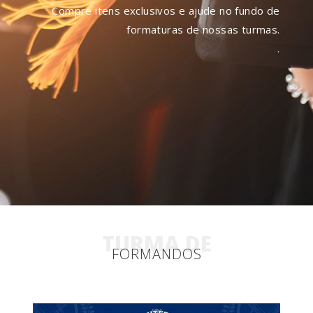
Compre itens exclusivos e ajude no fundo de
formaturas de nossas turmas.
.
TURMA DE
FORMANDOS
(3)