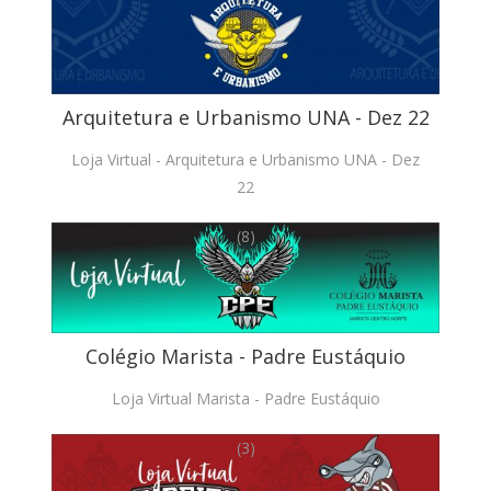
Arquitetura e Urbanismo UNA - Dez 22
Loja Virtual - Arquitetura e Urbanismo UNA - Dez
22
(8)
Colégio Marista - Padre Eustáquio
Loja Virtual Marista - Padre Eustáquio
(3)