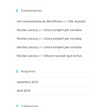
Comentários
Um comentarista do WordPress
em
Olá, mundo!
Nicolas Lecocq
em
Litora torqent per conubia
Nicolas Lecocq
em
Litora torqent per conubia
Nicolas Lecocq
em
Litora torqent per conubia
Nicolas Lecocq
em
Velusce suscipit quis luctus
Arquivos
setembro 2019
abril 2016
Categorias