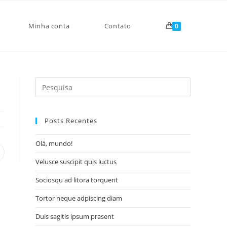
Minha conta
Contato
0
Search
for:
Posts Recentes
Olá, mundo!
pens
Velusce suscipit quis luctus
n
ew
Sociosqu ad litora torquent
indow
Tortor neque adpiscing diam
Duis sagitis ipsum prasent