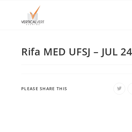
Skip
to
content
Rifa MED UFSJ – JUL 2
SHARE
PLEASE SHARE THIS
Opens
in
a
THIS
new
windo
CONTENT