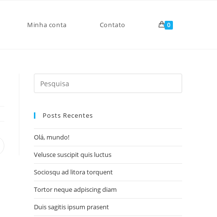
Minha conta
Contato
0
Search
for:
Posts Recentes
Olá, mundo!
pens
Velusce suscipit quis luctus
n
ew
Sociosqu ad litora torquent
indow
Tortor neque adpiscing diam
Duis sagitis ipsum prasent