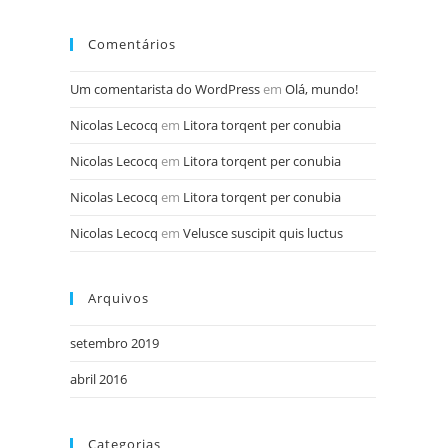
Comentários
Um comentarista do WordPress
em
Olá, mundo!
Nicolas Lecocq
em
Litora torqent per conubia
Nicolas Lecocq
em
Litora torqent per conubia
Nicolas Lecocq
em
Litora torqent per conubia
Nicolas Lecocq
em
Velusce suscipit quis luctus
Arquivos
setembro 2019
abril 2016
Categorias