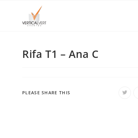
Skip
to
content
Rifa T1 – Ana C
SHARE
PLEASE SHARE THIS
Opens
in
a
THIS
new
windo
CONTENT