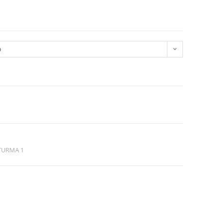
o
 TURMA 1