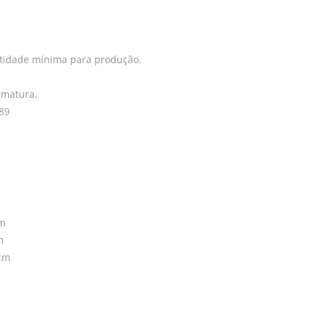
ntidade mínima para produção.
rmatura.
89
cm
m
0cm