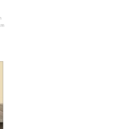
m
7cm