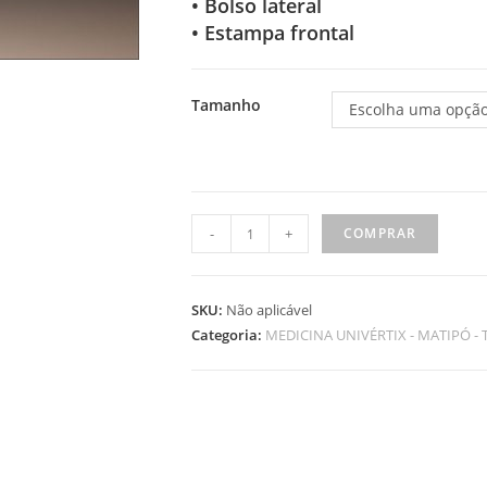
• Bolso lateral
• Estampa frontal
Tamanho
Escolha uma opçã
Calça
-
+
COMPRAR
de
Moletom
Preta
SKU:
Não aplicável
Categoria:
-
MEDICINA UNIVÉRTIX - MATIPÓ -
Medicina
Matipó
quantidade