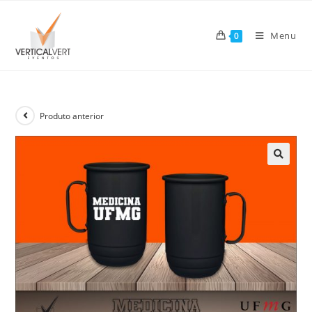
Skip
to
Menu
0
content
Produto anterior
🔍