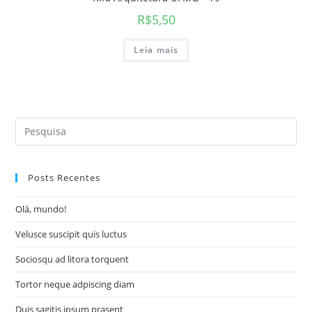
R$
5,50
Leia mais
Search
for:
Posts Recentes
Olá, mundo!
Velusce suscipit quis luctus
Sociosqu ad litora torquent
Tortor neque adpiscing diam
Duis sagitis ipsum prasent