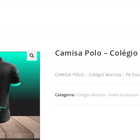
Camisa Polo – Colégio
🔍
CAMISA POLO – Colégio Marista – Pe Eus
Categoria:
Colégio Marista - Padre Eustáquio