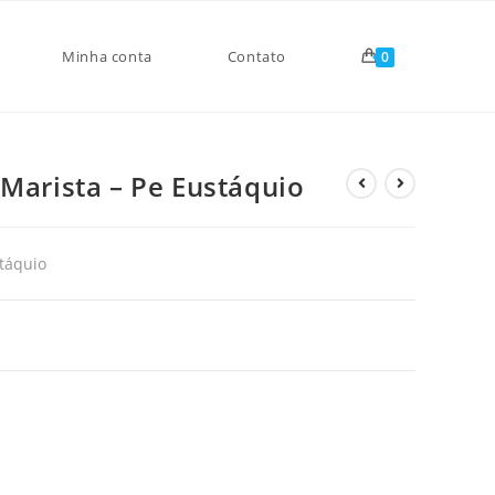
Minha conta
Contato
0
 Marista – Pe Eustáquio
táquio