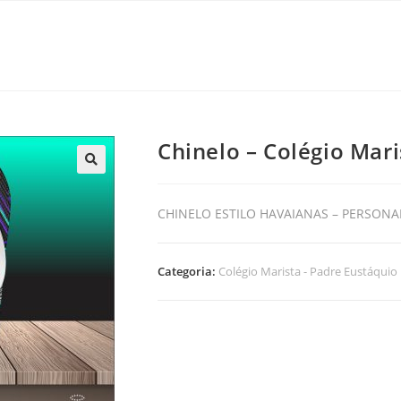
Chinelo – Colégio Mari
🔍
CHINELO ESTILO HAVAIANAS – PERSONA
Categoria:
Colégio Marista - Padre Eustáquio